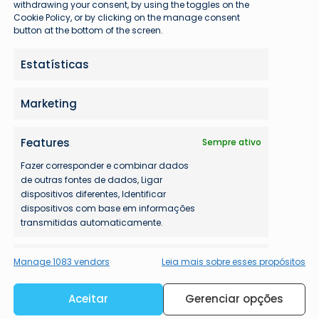
withdrawing your consent, by using the toggles on the
Cookie Policy, or by clicking on the manage consent
button at the bottom of the screen.
Estatísticas
Marketing
Features
Sempre ativo
co Avioprime
Fazer corresponder e combinar dados
de outras fontes de dados, Ligar
dispositivos diferentes, Identificar
dispositivos com base em informações
transmitidas automaticamente.
Garantir a segurança, evitar e
Manage 1083 vendors
Leia mais sobre esses propósitos
detectar a fraude, e corrigir
erros, Disponibilizar e
Sempre ativo
Aceitar
Gerenciar opções
apresentar publicidade e