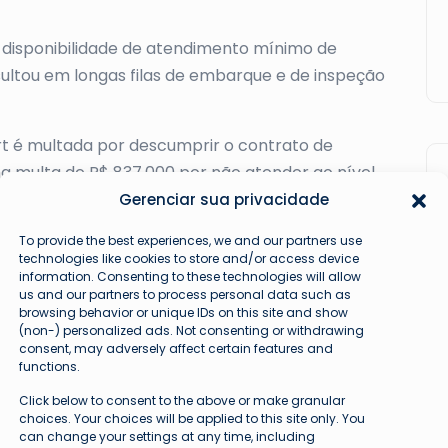
 disponibilidade de atendimento mínimo de
sultou em longas filas de embarque e de inspeção
rt é multada por descumprir o contrato de
 multa de R$ 837.000 por não atender ao nível
m embarques internacionais.
Gerenciar sua privacidade
 não foi notificada da decisão da ANAC e que irá
To provide the best experiences, we and our partners use
technologies like cookies to store and/or access device
ambém ressaltou que está investindo na ampliação
information. Consenting to these technologies will allow
roblemas como filas e atrasos.
us and our partners to process personal data such as
browsing behavior or unique IDs on this site and show
(non-) personalized ads. Not consenting or withdrawing
ocessos em tramitação contra a GRU Airport por
consent, may adversely affect certain features and
dos relacionados à má prestação de serviços aos
functions.
Click below to consent to the above or make granular
choices. Your choices will be applied to this site only. You
can change your settings at any time, including