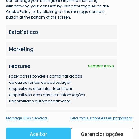
can change your settings at any time, including
withdrawing your consent, by using the toggles on the
Cookie Policy, or by clicking on the manage consent
button at the bottom of the screen.
tos instagramáveis
Estatísticas
Marketing
, oferecendo pratos tradicionais da culinária
Features
Sempre ativo
Além disso, a sala possui uma adega de vinhos
Fazer corresponder e combinar dados
, permitindo que os clientes degustem e adquiram
de outras fontes de dados, Ligar
dispositivos diferentes, Identificar
dispositivos com base em informações
transmitidas automaticamente.
e parcerias com o Dragon Pass ou pelo pagamento
Garantir a segurança, evitar e
Manage 1083 vendors
Leia mais sobre esses propósitos
convertida para reais no momento do acesso).
detectar a fraude, e corrigir
 premium e parcerias com companhias aéreas,
erros, Disponibilizar e
Sempre ativo
Aceitar
Gerenciar opções
m acesso à sala.