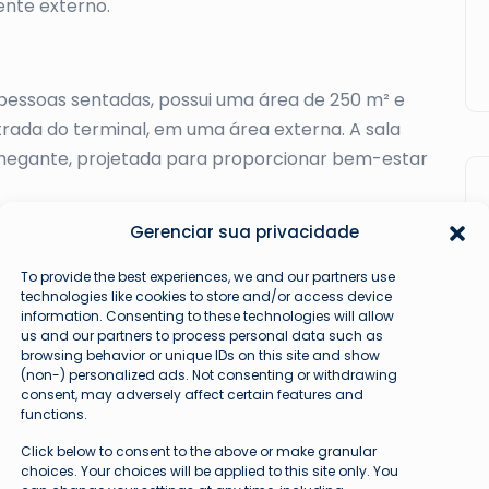
ente externo.
essoas sentadas, possui uma área de 250 m² e
trada do terminal, em uma área externa. A sala
hegante, projetada para proporcionar bem-estar
Gerenciar sua privacidade
To provide the best experiences, we and our partners use
technologies like cookies to store and/or access device
information. Consenting to these technologies will allow
tenda
us and our partners to process personal data such as
browsing behavior or unique IDs on this site and show
(non-) personalized ads. Not consenting or withdrawing
consent, may adversely affect certain features and
functions.
Click below to consent to the above or make granular
choices. Your choices will be applied to this site only. You