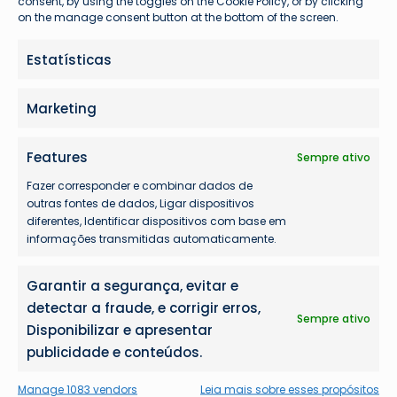
consent, by using the toggles on the Cookie Policy, or by clicking
on the manage consent button at the bottom of the screen.
Estatísticas
Share this:
Marketing
Features
Sempre ativo
Fazer corresponder e combinar dados de
outras fontes de dados, Ligar dispositivos
diferentes, Identificar dispositivos com base em
informações transmitidas automaticamente.
Garantir a segurança, evitar e
detectar a fraude, e corrigir erros,
Augusto Hardke
Sempre ativo
Disponibilizar e apresentar
Fundador e Líder Técnico Avioprime
publicidade e conteúdos.
Manage 1083 vendors
Leia mais sobre esses propósitos