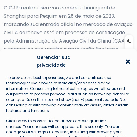
O C919 realizou seu voo comercial inaugural de
Shanghai para Pequim em 28 de maio de 2023,
marcando sua entrada oficial no mercado de aviação
civil. A aeronave está em processo de certificação
pela Administração de Aviação Civil da China (CAAC)
e espera-se que receba a aprovação final para
operações comerciais em breve.
Gerenciar sua
privacidade
Significado para o futuro da aviação
To provide the best experiences, we and our partners use
O sucesso do C919 representa um passo importante
technologies like cookies to store and/or access device
information. Consenting to these technologies will allow us and
para a China na sua ambição de se tornar uma líder
our partners to process personal data such as browsing behavior
global na indústria de aviação. A aeronave tem o
or unique IDs on this site and show (non-) personalized ads. Not
consenting or withdrawing consent, may adversely affect certain
potencial de reduzir a dependência da China de jatos
features and functions.
comerciais estrangeiros e abrir caminho para a
Click below to consent to the above or make granular
exportação de produtos aeroespaciais chineses para
choices. Your choices will be applied to this site only. You can
change your settings at any time, including withdrawing your
o mundo todo.