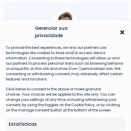
Gerenciar sua
privacidade
To provide the best experiences, we and our partners use
Augusto Hardke
technologies like cookies to store and/or access device
information. Consenting to these technologies will allow us and
Fundador e Líder Técnico Avioprime
our partners to process personal data such as browsing behavior
or unique IDs on this site and show (non-) personalized ads. Not
consenting or withdrawing consent, may adversely affect certain
features and functions.
Click below to consent to the above or make granular
choices. Your choices will be applied to this site only. You can
Problemas com seu voo?
change your settings at any time, including withdrawing your
consent, by using the toggles on the Cookie Policy, or by clicking
on the manage consent button at the bottom of the screen.
Estatísticas