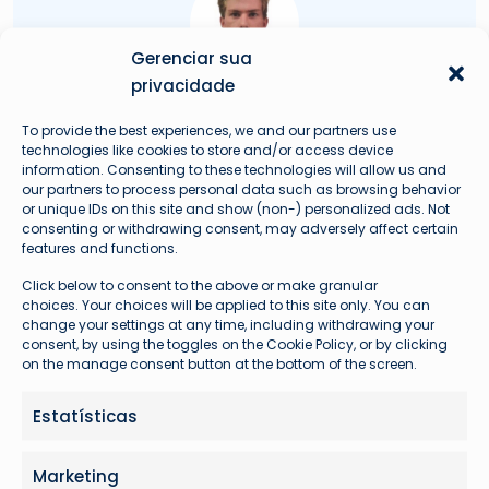
Gerenciar sua
privacidade
Augusto Hardke
To provide the best experiences, we and our partners use
technologies like cookies to store and/or access device
Fundador e Líder Técnico Avioprime
information. Consenting to these technologies will allow us and
our partners to process personal data such as browsing behavior
or unique IDs on this site and show (non-) personalized ads. Not
consenting or withdrawing consent, may adversely affect certain
features and functions.
Click below to consent to the above or make granular
Problemas com seu voo?
choices. Your choices will be applied to this site only. You can
change your settings at any time, including withdrawing your
consent, by using the toggles on the Cookie Policy, or by clicking
on the manage consent button at the bottom of the screen.
Estatísticas
Marketing