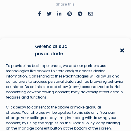
Share this:
Gerenciar sua
privacidade
To provide the best experiences, we and our partners use
technologies like cookies to store and/or access device
information. Consenting to these technologies will allow us and
our partners to process personal data such as browsing behavior
Augusto Hardke
or unique IDs on this site and show (non-) personalized ads. Not
consenting or withdrawing consent, may adversely affect certain
Fundador e Líder Técnico Avioprime
features and functions.
Click below to consent to the above or make granular
choices. Your choices will be applied to this site only. You can
change your settings at any time, including withdrawing your
consent, by using the toggles on the Cookie Policy, or by clicking
on the manage consent button at the bottom of the screen.