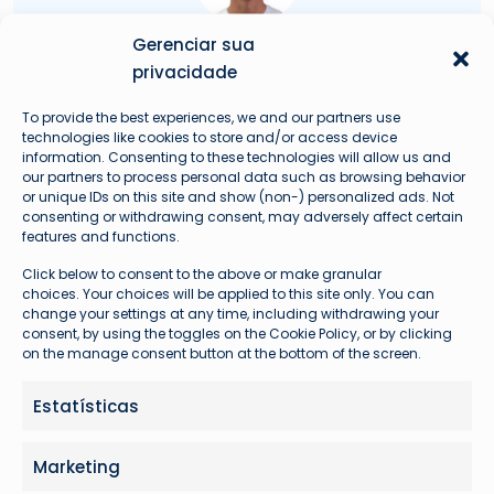
Gerenciar sua
Augusto Hardke
privacidade
Fundador e Líder Técnico Avioprime
To provide the best experiences, we and our partners use
technologies like cookies to store and/or access device
information. Consenting to these technologies will allow us and
our partners to process personal data such as browsing behavior
or unique IDs on this site and show (non-) personalized ads. Not
consenting or withdrawing consent, may adversely affect certain
features and functions.
Problemas com seu voo?
Click below to consent to the above or make granular
choices. Your choices will be applied to this site only. You can
change your settings at any time, including withdrawing your
consent, by using the toggles on the Cookie Policy, or by clicking
on the manage consent button at the bottom of the screen.
Estatísticas
Marketing