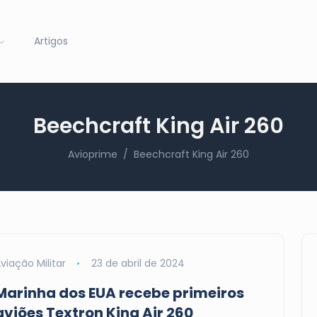
Artigos
Beechcraft King Air 260
Avioprime
Beechcraft King Air 260
viação Militar
23 de abril de 2024
Marinha dos EUA recebe primeiros
aviões Textron King Air 260