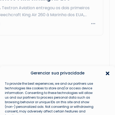
 Textron Aviation entregou os dois primeiros
Beechcraft King Air 260 à Marinha dos EUA,…
Gerenciar sua privacidade
To provide the best experiences, we and our partners use
technologies like cookies to store and/or access device
information. Consenting to these technologies will allow
us and our partners to process personal data such as
browsing behavior or unique IDs on this site and show
(non-) personalized ads. Not consenting or withdrawing
consent, may adversely affect certain features and