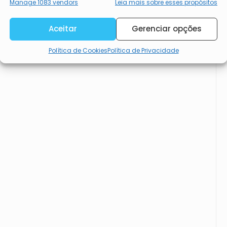
Garantir a segurança, evitar e
Manage 1083 vendors
Leia mais sobre esses propósitos
detectar a fraude, e corrigir
erros, Disponibilizar e
Sempre ativo
Aceitar
Gerenciar opções
apresentar publicidade e
Política de Cookies
Política de Privacidade
conteúdos.