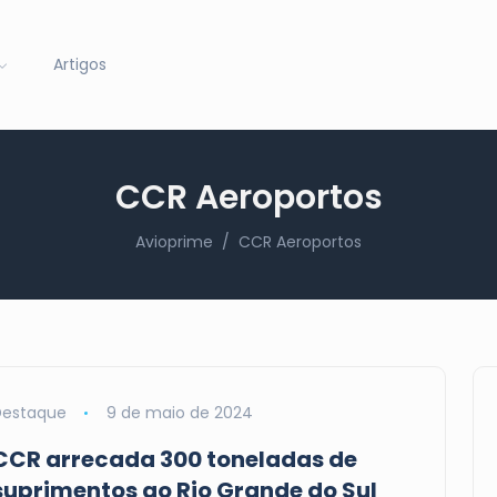
Artigos
CCR Aeroportos
Avioprime
CCR Aeroportos
Destaque
9 de maio de 2024
CCR arrecada 300 toneladas de
suprimentos ao Rio Grande do Sul