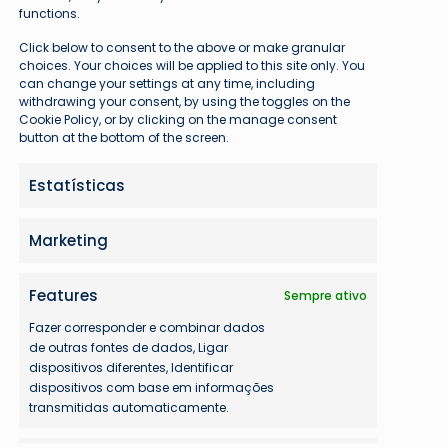
otícias
21 de março de 2024
functions.
Click below to consent to the above or make granular
CCR Aeroportos promove destinos
choices. Your choices will be applied to this site only. You
Brasileiros no principal encontro de
can change your settings at any time, including
withdrawing your consent, by using the toggles on the
rotas aéreas da América
Cookie Policy, or by clicking on the manage consent
button at the bottom of the screen.
iversos destinos turísticos icônicos do Brasil,
como as Cataratas do Iguaçu, Lençóis
Estatísticas
Maranhenses, Balneário Camboriú,…
Marketing
Features
Sempre ativo
Fazer corresponder e combinar dados
de outras fontes de dados, Ligar
dispositivos diferentes, Identificar
dispositivos com base em informações
transmitidas automaticamente.