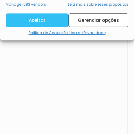
Garantir a segurança, evitar e
Manage 1083 vendors
Leia mais sobre esses propósitos
detectar a fraude, e corrigir
erros, Disponibilizar e
Sempre ativo
Aceitar
Gerenciar opções
apresentar publicidade e
Política de Cookies
Política de Privacidade
conteúdos.