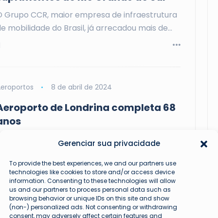
O Grupo CCR, maior empresa de infraestrutura
e mobilidade do Brasil, já arrecadou mais de…
eroportos
8 de abril de 2024
Aeroporto de Londrina completa 68
anos
Localizado na segunda cidade mais populosa do
Gerenciar sua privacidade
Paraná, o Aeroporto Governador José Richa
To provide the best experiences, we and our partners use
completa 68…
technologies like cookies to store and/or access device
information. Consenting to these technologies will allow
us and our partners to process personal data such as
browsing behavior or unique IDs on this site and show
(non-) personalized ads. Not consenting or withdrawing
consent, may adversely affect certain features and