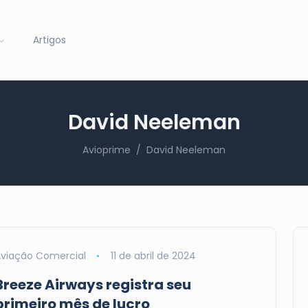
Artigos
David Neeleman
Avioprime
David Neeleman
viação Comercial
11 de abril de 2024
Breeze Airways registra seu
primeiro mês de lucro