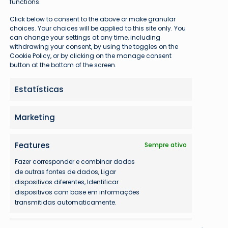
functions.
otícias
18 de abril de 2024
Click below to consent to the above or make granular
GOL vai operar voos entre Brasília e
choices. Your choices will be applied to this site only. You
can change your settings at any time, including
Bogotá a partir de Outubro
withdrawing your consent, by using the toggles on the
Cookie Policy, or by clicking on the manage consent
A GOL Linhas Aéreas expandirá seus serviços
button at the bottom of the screen.
em Bogotá (BOG), adicionando um voo entre
rasília…
Estatísticas
Marketing
Features
Sempre ativo
viação Comercial
7 de abril de 2024
Fazer corresponder e combinar dados
GOL oferece suporte ao Live Activies
de outras fontes de dados, Ligar
dispositivos diferentes, Identificar
para usuários de iPhone
dispositivos com base em informações
transmitidas automaticamente.
Para melhorar a experiência de voo, a GOL
Linhas Aéreas se tornou a primeira companhia…