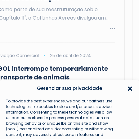
Como parte de sua reestruturação sob o
Capítulo 11", a Gol Linhas Aéreas divulgou um…
viação Comercial
25 de abril de 2024
GOL interrompe temporariamente
transporte de animais
Gerenciar sua privacidade
GOL Suspende Transporte de Animais Após
Incidente Fatal A GOL interrompeu
To provide the best experiences, we and our partners use
temporariamente, por 30 dias,…
technologies like cookies to store and/or access device
information. Consenting to these technologies will allow
us and our partners to process personal data such as
browsing behavior or unique IDs on this site and show
(non-) personalized ads. Not consenting or withdrawing
consent, may adversely affect certain features and