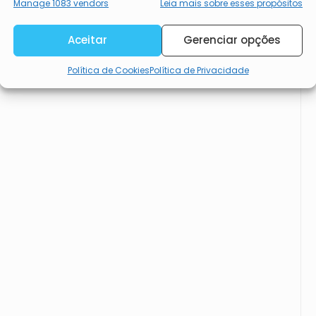
Garantir a segurança, evitar e
Manage 1083 vendors
Leia mais sobre esses propósitos
detectar a fraude, e corrigir
erros, Disponibilizar e
Sempre ativo
Aceitar
Gerenciar opções
apresentar publicidade e
Política de Cookies
Política de Privacidade
conteúdos.