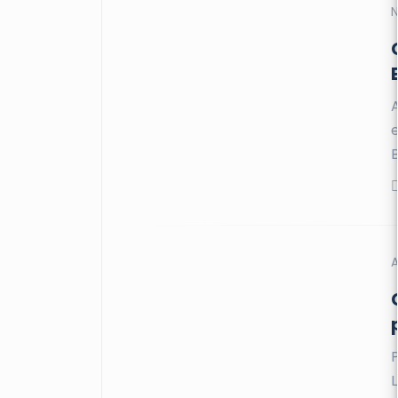
N
B
A