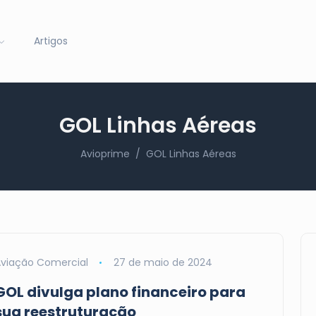
Artigos
GOL Linhas Aéreas
Avioprime
GOL Linhas Aéreas
viação Comercial
27 de maio de 2024
GOL divulga plano financeiro para
sua reestruturação