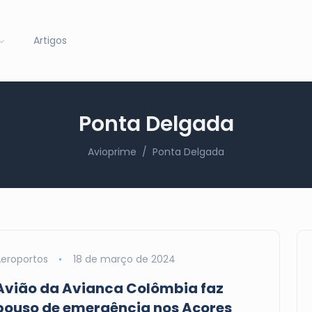
Artigos
Ponta Delgada
Avioprime
Ponta Delgada
eroportos
18 de março de 2024
Avião da Avianca Colômbia faz
pouso de emergência nos Açores