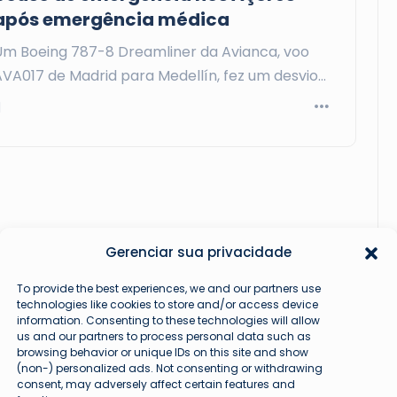
após emergência médica
Um Boeing 787-8 Dreamliner da Avianca, voo
AVA017 de Madrid para Medellín, fez um desvio…
Gerenciar sua privacidade
To provide the best experiences, we and our partners use
technologies like cookies to store and/or access device
information. Consenting to these technologies will allow
us and our partners to process personal data such as
browsing behavior or unique IDs on this site and show
(non-) personalized ads. Not consenting or withdrawing
consent, may adversely affect certain features and