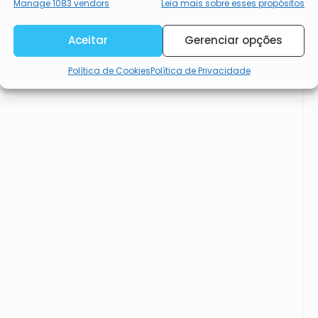
Garantir a segurança, evitar e
Manage 1083 vendors
Leia mais sobre esses propósitos
detectar a fraude, e corrigir
erros, Disponibilizar e
Sempre ativo
Aceitar
Gerenciar opções
apresentar publicidade e
Política de Cookies
Política de Privacidade
conteúdos.