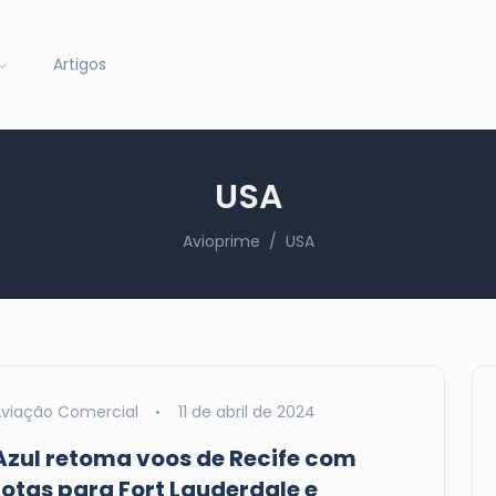
Artigos
USA
Avioprime
USA
viação Comercial
11 de abril de 2024
Azul retoma voos de Recife com
rotas para Fort Lauderdale e