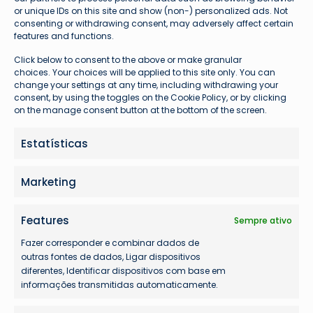
or unique IDs on this site and show (non-) personalized ads. Not
consenting or withdrawing consent, may adversely affect certain
features and functions.
Click below to consent to the above or make granular
choices. Your choices will be applied to this site only. You can
change your settings at any time, including withdrawing your
consent, by using the toggles on the Cookie Policy, or by clicking
on the manage consent button at the bottom of the screen.
Aviação Militar
10 de abril de 2024
Estatísticas
FAB avalia aquisição de versão
armada do Embraer C-390
Marketing
A Força Aérea Brasileira (FAB) e a Embraer
estão colaborando em estudos para
Features
Sempre ativo
converter o…
Fazer corresponder e combinar dados de
outras fontes de dados, Ligar dispositivos
diferentes, Identificar dispositivos com base em
informações transmitidas automaticamente.