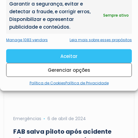
Garantir a segurança, evitar e
detectar a fraude, e corrigir erros,
Sempre ativo
Aviação Geral
10 de abril de 2024
Disponibilizar e apresentar
publicidade e conteúdos.
FAB intercepta avião com carga
suspeita no Paraná
Manage 1083 vendors
Leia mais sobre esses propósitos
Nesta terça-feira (09/04), a Força Aérea
Aceitar
Brasileira (FAB) interceptou uma aeronave
Cessna 182 (PT-CPR) que…
Gerenciar opções
Política de Cookies
Política de Privacidade
Emergências
6 de abril de 2024
FAB salva piloto após acidente