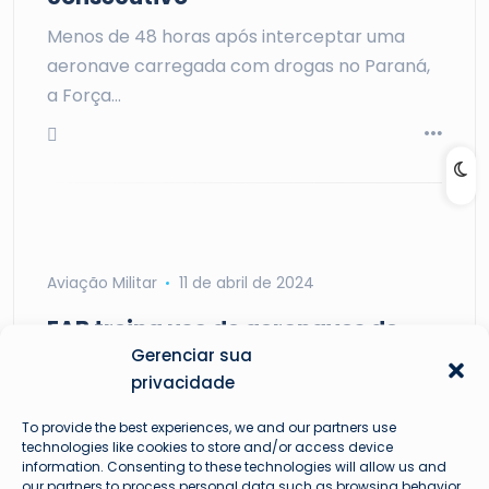
Menos de 48 horas após interceptar uma
aeronave carregada com drogas no Paraná,
a Força…
Aviação Militar
11 de abril de 2024
FAB treina uso de aeronaves de
Gerenciar sua
vigilância em exercício no Rio
privacidade
Grande do Sul
A Base Aérea de Santa Maria, no Rio Grande
To provide the best experiences, we and our partners use
technologies like cookies to store and/or access device
do Sul, sedia pela quinta vez…
information. Consenting to these technologies will allow us and
our partners to process personal data such as browsing behavior