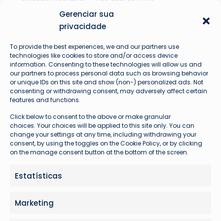
Aviação Executiva
2 de abril de 2024
Gerenciar sua
Arrecadação do IPVA para
privacidade
aeronaves pode ultrapassar R$ 10
To provide the best experiences, we and our partners use
bilhões
technologies like cookies to store and/or access device
information. Consenting to these technologies will allow us and
O Sindicato dos Auditores-Fiscais da Receita
our partners to process personal data such as browsing behavior
Federal (Sindifisco Nacional) propõe a
or unique IDs on this site and show (non-) personalized ads. Not
consenting or withdrawing consent, may adversely affect certain
cobrança de Imposto sobre…
features and functions.
Click below to consent to the above or make granular
choices. Your choices will be applied to this site only. You can
change your settings at any time, including withdrawing your
consent, by using the toggles on the Cookie Policy, or by clicking
on the manage consent button at the bottom of the screen.
Estatísticas
Eventos
28 de março de 2024
Marketing
Labace 2024 será a última edição