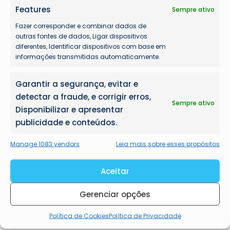
no Aeroporto de Congonhas
Features
Sempre ativo
A edição de 2024 da Labace, evento de
Fazer corresponder e combinar dados de
outras fontes de dados, Ligar dispositivos
aviação de negócios da América Latina, será…
diferentes, Identificar dispositivos com base em
informações transmitidas automaticamente.
Garantir a segurança, evitar e
detectar a fraude, e corrigir erros,
Sempre ativo
Disponibilizar e apresentar
publicidade e conteúdos.
Aeroportos
28 de março de 2024
Manage 1083 vendors
Leia mais sobre esses propósitos
Aeroporto de Viracopos distribui
chocolate aos passageiros para a
Aceitar
Páscoa
Gerenciar opções
A iniciativa faz parte das atividades previstas
para o feriado prolongado, que espera
Política de Cookies
Política de Privacidade
receber cerca…